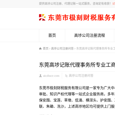
提供高埗公司注册、代理记账一站式服务，咨询定有收获！
1
首页
高埗公司注册流程
首页
高埗公司注册问答
东莞高埗记账代理事务所专业
东莞高埗记账代理事务所专业工
aiczhuce.com
高埗公司注册问答
东莞市极刻财税服务有限公司是一家专为广大中
审批、知识产权代理等一站式企业服务商，多年
保安围、宝莲、草墩、低涌、横滘头、护安围、
联、朱磡、冼沙，上述高埗地区均可提供上门服