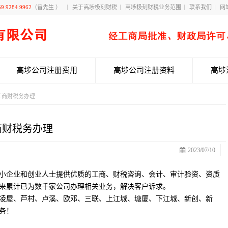
59 9284 9962
（曾先生 ）
关于高埗极刻财税
高埗极刻财税业务范围
联系我们
网
高埗公司注册费用
高埗公司注册资料
高埗
工商财税务办理
商财税务办理
2023/07/10
小企业和创业人士提供优质的工商、财税咨询、会计、审计验资、资质
来累计已为数千家公司办理相关业务，解决客户诉求。
凌屋、芦村、卢溪、欧邓、三联、上江城、塘厦、下江城、新创、新
务！