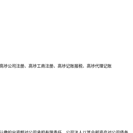
高埗公司注册、高埗工商注册、高埗记账报税、高埗代理记账
认缴的出资额对公司承担有限责任，公司法人以其全部资产对公司债务