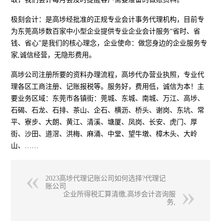
极刻会计：是高埗经批准的正规专业会计事务代理机构，目前专
为东莞高埗数百家中小型企业提供专业企业会计服务“省时、省
钱、省心”是我们的核心理念，企业使命：做您身边的企业服务专
家,诚信经营，无隐形费用。
高埗公司注册所要的资料办理流程，高埗代办营业执照，专业代
理各区工商注册、记账报税等。服务好，费用低，诚信为本！主
要业务区域：东莞市各镇街：莞城、东城、南城、万江、高埗、
石碣、石龙、石排、茶山、企石、横沥、桥头、谢岗、东坑、常
平、寮步、大朗、黄江、清溪、塘厦、凤岗、长安、虎门、厚
街、沙田、道滘、洪梅、麻涌、中堂、望牛墩、樟木头、大岭
山、……
2023高埗代理记账公司如何选择?代理记
账公司
企业所得税汇算清缴,高埗会计咨询服
务,