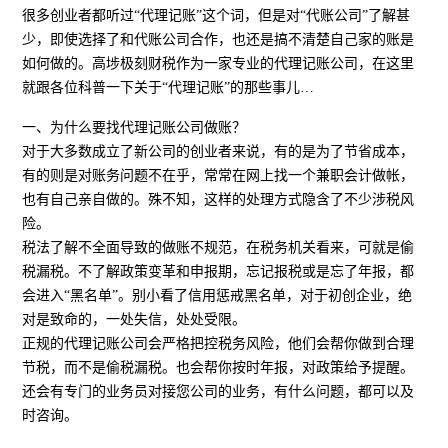
很多创业者都听过“代理记账”这个词，但是对“代账公司”了解甚
少，即使选择了和代账公司合作，也还是搞不清楚自己家的账是
如何做的。高埗极刻财税作为一家专业的代理记账公司，在这里
就跟各位科普一下关于“代理记账”的那些事儿…
一、为什么要找代理记账公司做账？
对于大多数成立了新公司的创业者来说，有的是为了节省成本，
有的则是对账务问题不在乎，常常在网上找一个兼职会计做帐，
也有自己亲自做的。殊不知，这样的处理方式隐含了不少涉税风
险。
税法了解不全面导致的做账不规范，在税务机关看来，可就是偷
税漏税。不了解政策变革和申报期，忘记报税或是忘了年报，都
会进入“黑名单”。别小看了信用惩戒黑名单，对于初创企业，绝
对是致命的，一处失信，处处受限。
正规的代理记账公司会严格把控税务风险，他们会帮你做到合理
节税，而不是偷税漏税。也会帮你按时年报，对政策给予提醒。
还会有专门的业务员对接您公司的业务，有什么问题，都可以及
时咨询。