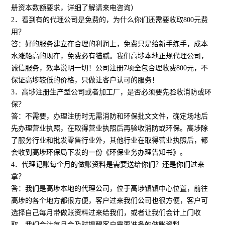
册资本数额要求，详细了解请来电咨询）
2．看到有的代理公司是免费的，为什么你们还需要收取800元费
用？
答：好的服务建立在合理的利润上，免费只是给新手练手，成本
水涨船高的现在，免费必有猫腻。我们高埗本地正规代理公司，
诚信服务，效率说明一切！公司注册7项全包合理收费800元，不
保证高埗较低的价格，只做让客户认可的服务！
3．高埗注册生产型公司或者加工厂，是否必须要先验收消防或环
保？
答：不需要，办理注册时无需消防和环保批文文件，确定场地后
先办理营业执照，在取得营业执照后再验收消防或环保。高埗除
了服务行业和批发零售行业外，其他行业在取得营业执照后，都
会收到高埗环保局下发的一份《环保业务办理告知书》。
4．代理记账每个月的做账资料是需要送给你们？还是你们过来
拿？
答：我们是高埗本地的代理公司，位于高埗镇镇中心位置，前往
高埗的各个地方都很方便，客户过来我们公司也很方便，客户可
选择自己每月带做账资料过来给我们，或者让我们会计上门收
取，我们会计每月会及时提醒客户需要准备的做账资料。